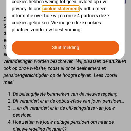
cookies hebben weinig tot geen invloed op uw
privacy. In ons
cookie statement
vindt u meer
informatie over hoe wij en onze 4 partners deze
De nieuwe pensioenregeling gaat in op 1 januari 2027.
cookies gebruiken. We mogen deze cookies
Sociale partners (Achmea en de vakbonden), maakten
plaatsen zonder uw toestemming.
daarvoor een paar belangrijke afspraken met elkaar.
Je las
er waarschijnlijk al meer over in ons
nieuwsbericht
hierover.
Komende tijd publiceren Achmea en de vakbonden 4
Sluit melding
artikelen waarin stap voor stap de belangrijkste
veranderingen worden beschreven. Wij plaatsen de artikelen
ook op onze website, zodat al onze deelnemers en
pensioengerechtigden op de hoogte blijven. Lees vooral
mee!
De belangrijkste kenmerken van de nieuwe regeling
Dit verandert er in de opbouwfase van jouw pensioen…
… en dit verandert er in de uitkeringsfase van jouw
pensioen.
Hoe zetten we jouw huidige pensioen om naar de
nieuwe regeling (invaren)?