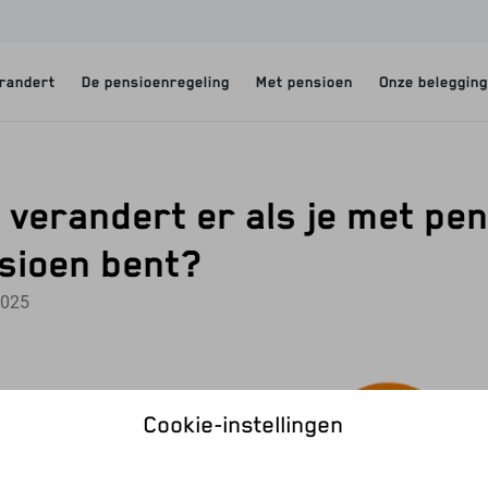
erandert
De pensioenregeling
Met pensioen
Onze beleggin
 verandert er als je met pe
sioen bent?
2025
Cookie-instellingen