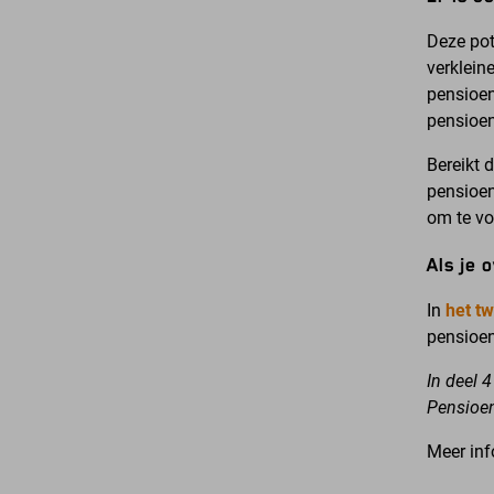
Deze pot
verklein
pensioen
pensioen
Bereikt 
pensioen
om te vo
Als je 
In
het tw
pensioe
In deel 
Pensioen
Meer inf