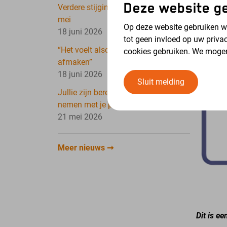
Deze website ge
Verdere stijging dekkingsgraad in
mei
Op deze website gebruiken we
18 juni 2026
tot geen invloed op uw priva
“Het voelt alsof ik de klus nu kan
cookies gebruiken. We moge
afmaken”
18 juni 2026
Sluit melding
Jullie zijn bereid iets meer risico te
nemen met je pensioen
21 mei 2026
Meer nieuws
Dit is ee