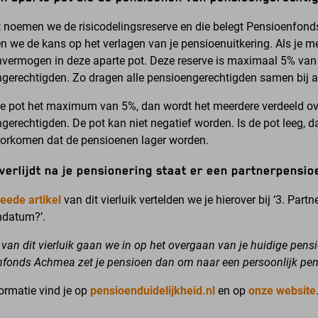
 noemen we de risicodelingsreserve en die belegt Pensioenfonds
en we de kans op het verlagen van je pensioenuitkering.
Als je m
vermogen in deze aparte pot. Deze reserve is maximaal 5% van h
gerechtigden. Zo dragen alle pensioengerechtigden samen bij 
de pot het maximum van 5%, dan wordt het meerdere verdeeld o
gerechtigden. De pot kan niet negatief worden. Is de pot leeg, 
orkomen dat de pensioenen lager worden.
overlijdt na je pensionering staat er een partnerpensio
eede artikel
van dit vierluik vertelden we je hierover bij ‘3. Part
ndatum?’.
4 van dit vierluik gaan we in op het overgaan van je huidige pensi
fonds Achmea zet je pensioen dan om naar een persoonlijk pe
ormatie vind je op
pensioenduidelijkheid.nl
en op
onze website