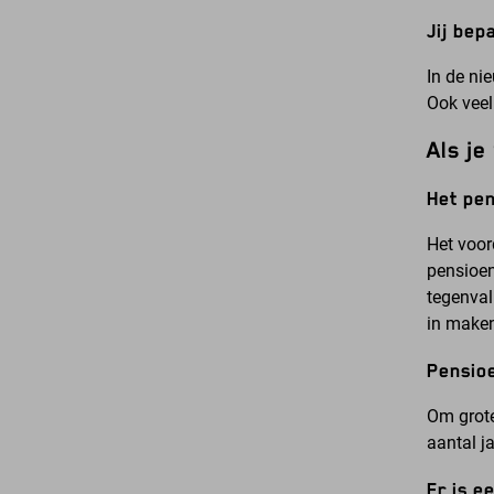
Jij bep
In de ni
Ook veel
Als j
Het pe
Het voor
pensioen
tegenval
in make
Pensioe
Om grote
aantal j
Er is e