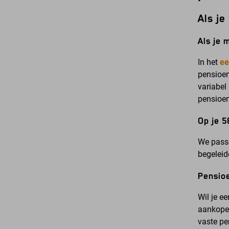
Als j
Als je 
In het
ee
pensioen
variabel
pensioen
Op je 5
We passe
begeleid
Pensioe
Wil je e
aankopen
vaste pe