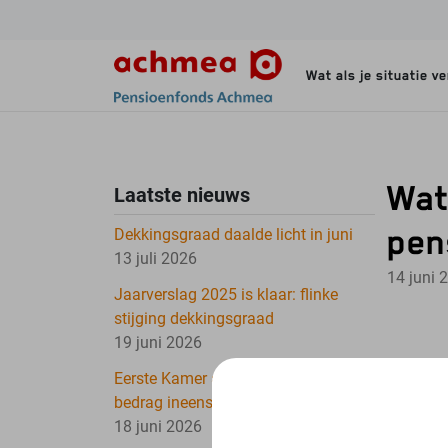
Navigatie overslaan
Wat als je situatie v
Wat
Laatste nieuws
pen
Dekkingsgraad daalde licht in juni
13 juli 2026
14 juni 
Jaarverslag 2025 is klaar: flinke
stijging dekkingsgraad
19 juni 2026
Eerste Kamer akkoord met invoering
bedrag ineens bij pensionering
18 juni 2026