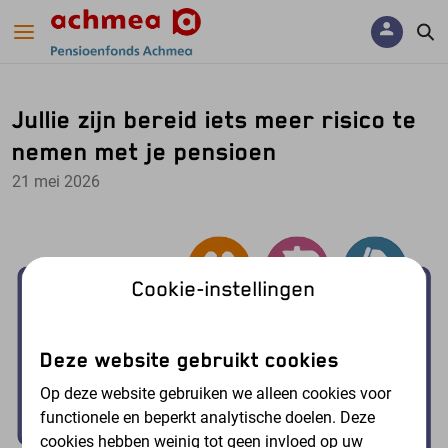
Navigatie overslaan
Jullie zijn bereid iets meer risico te
nemen met je pensioen
21 mei 2026
Cookie-instellingen
Deze website gebruikt cookies
Op deze website gebruiken we alleen cookies voor
functionele en beperkt analytische doelen. Deze
cookies hebben weinig tot geen invloed op uw