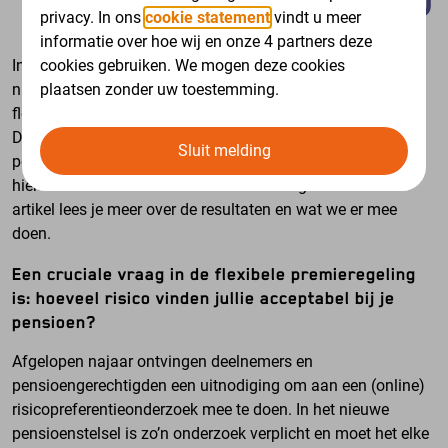
privacy. In ons
cookie statement
vindt u meer
informatie over hoe wij en onze 4 partners deze
cookies gebruiken. We mogen deze cookies
In Nederland zijn we volop bezig over te gaan naar een
plaatsen zonder uw toestemming.
nieuw pensioenstelsel. Ons fonds gaat over naar een
flexibele premieregeling, naar verwachting op 1 juli 2027.
Daarvoor willen we weten hoe onze deelnemers en
Sluit melding
pensioengerechtigden aankijken tegen risico. Wij hebben
hier voor de tweede keer onderzoek naar gedaan. In dit
artikel lees je meer over de resultaten en wat we er mee
doen.
Een cruciale vraag in de flexibele premieregeling
is: hoeveel risico vinden jullie acceptabel bij je
pensioen?
Afgelopen najaar ontvingen deelnemers en
pensioengerechtigden een uitnodiging om aan een (online)
risicopreferentieonderzoek mee te doen. In het nieuwe
pensioenstelsel is zo’n onderzoek verplicht en moet het elke